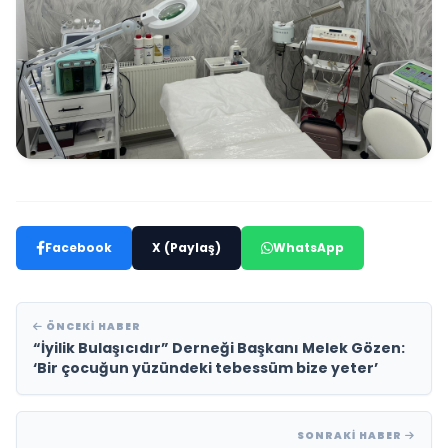
Facebook
X (Paylaş)
WhatsApp
ÖNCEKI HABER
“İyilik Bulaşıcıdır” Derneği Başkanı Melek Gözen:
‘Bir çocuğun yüzündeki tebessüm bize yeter’
SONRAKI HABER