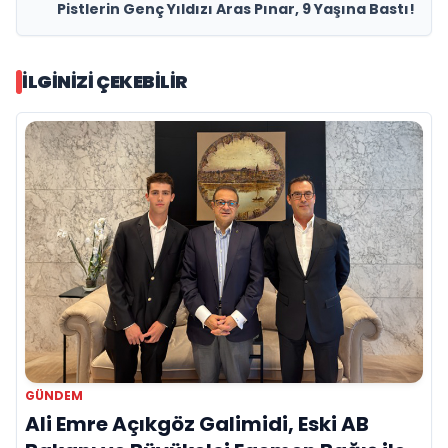
Pistlerin Genç Yıldızı Aras Pınar, 9 Yaşına Bastı!
İLGINIZI ÇEKEBILIR
GÜNDEM
Ali Emre Açıkgöz Galimidi, Eski AB