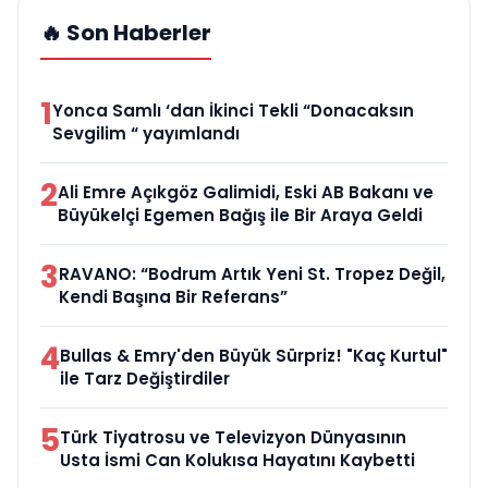
🔥 Son Haberler
1
Yonca Samlı ‘dan İkinci Tekli “Donacaksın
Sevgilim “ yayımlandı
2
Ali Emre Açıkgöz Galimidi, Eski AB Bakanı ve
Büyükelçi Egemen Bağış ile Bir Araya Geldi
3
RAVANO: “Bodrum Artık Yeni St. Tropez Değil,
Kendi Başına Bir Referans”
4
Bullas & Emry'den Büyük Sürpriz! "Kaç Kurtul"
ile Tarz Değiştirdiler
5
Türk Tiyatrosu ve Televizyon Dünyasının
Usta İsmi Can Kolukısa Hayatını Kaybetti