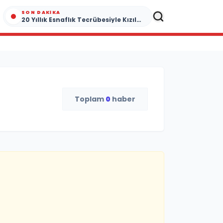
SON DAKIKA
20 Yıllık Esnaflık Tecrübesiyle Kızıltepe'ye Yeni Bir Marka Kazandırdı
Toplam
0
haber