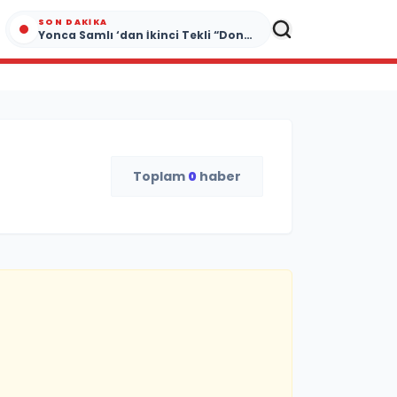
SON DAKIKA
Yonca Samlı ‘dan İkinci Tekli “Donacaksın Sevgilim “ yayımlandı
Toplam
0
haber