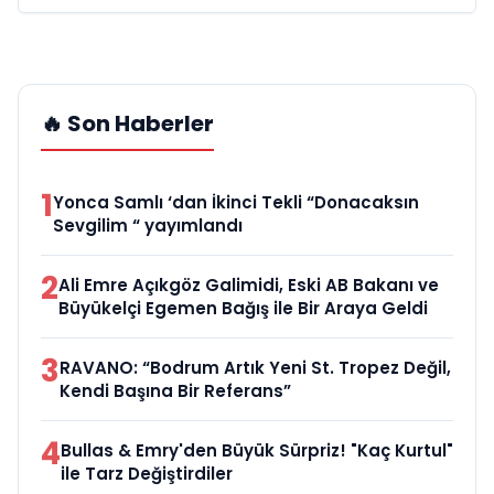
🔥 Son Haberler
1
Yonca Samlı ‘dan İkinci Tekli “Donacaksın
Sevgilim “ yayımlandı
2
Ali Emre Açıkgöz Galimidi, Eski AB Bakanı ve
Büyükelçi Egemen Bağış ile Bir Araya Geldi
3
RAVANO: “Bodrum Artık Yeni St. Tropez Değil,
Kendi Başına Bir Referans”
4
Bullas & Emry'den Büyük Sürpriz! "Kaç Kurtul"
ile Tarz Değiştirdiler