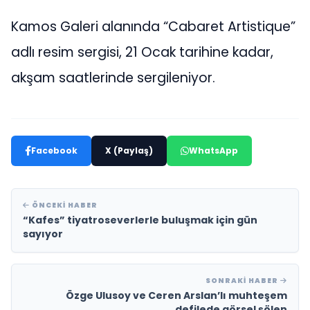
Kamos Galeri alanında “Cabaret Artistique”
adlı resim sergisi, 21 Ocak tarihine kadar,
akşam saatlerinde sergileniyor.
Facebook
X (Paylaş)
WhatsApp
ÖNCEKI HABER
“Kafes” tiyatroseverlerle buluşmak için gün
sayıyor
SONRAKI HABER
Özge Ulusoy ve Ceren Arslan’lı muhteşem
defilede görsel şölen