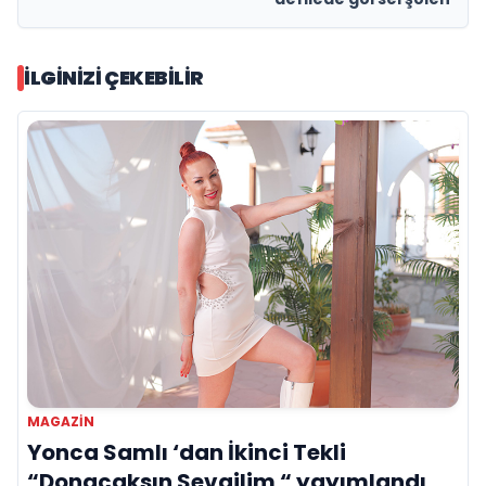
İLGINIZI ÇEKEBILIR
MAGAZİN
Yonca Samlı ‘dan İkinci Tekli
“Donacaksın Sevgilim “ yayımlandı