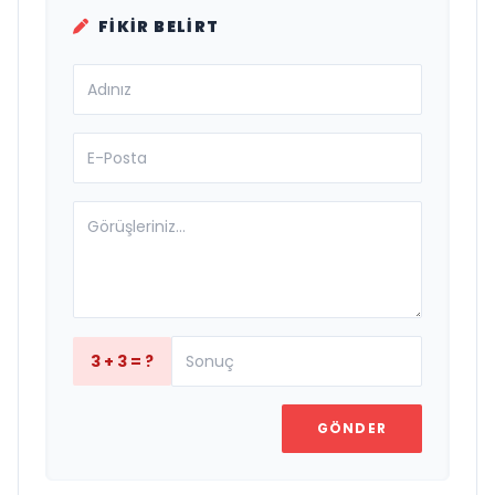
FIKIR BELIRT
3 + 3 = ?
GÖNDER