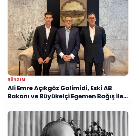
GÜNDEM
Ali Emre Açıkgöz Galimidi, Eski AB
Bakanı ve Büyükelçi Egemen Bağış ile
Bir Araya Geldi