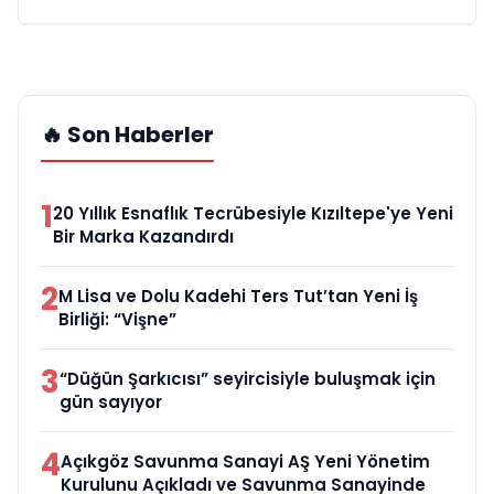
🔥 Son Haberler
1
20 Yıllık Esnaflık Tecrübesiyle Kızıltepe'ye Yeni
Bir Marka Kazandırdı
2
M Lisa ve Dolu Kadehi Ters Tut’tan Yeni İş
Birliği: “Vişne”
3
“Düğün Şarkıcısı” seyircisiyle buluşmak için
gün sayıyor
4
Açıkgöz Savunma Sanayi AŞ Yeni Yönetim
Kurulunu Açıkladı ve Savunma Sanayinde