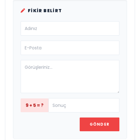
FIKIR BELIRT
9 + 5 = ?
GÖNDER