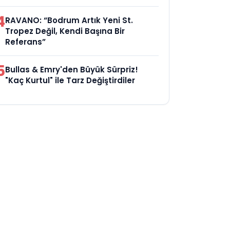
4
RAVANO: “Bodrum Artık Yeni St.
Tropez Değil, Kendi Başına Bir
Referans”
5
Bullas & Emry'den Büyük Sürpriz!
"Kaç Kurtul" ile Tarz Değiştirdiler