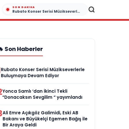
SON DAKIKA
Rubato Konser Serisi Müzikseverlerle Buluşmaya Devam Ediyor
🔥 Son Haberler
1
Rubato Konser Serisi Müzikseverlerle
Buluşmaya Devam Ediyor
2
Yonca Samlı ‘dan İkinci Tekli
“Donacaksın Sevgilim “ yayımlandı
3
Ali Emre Açıkgöz Galimidi, Eski AB
Bakanı ve Büyükelçi Egemen Bağış ile
Bir Araya Geldi