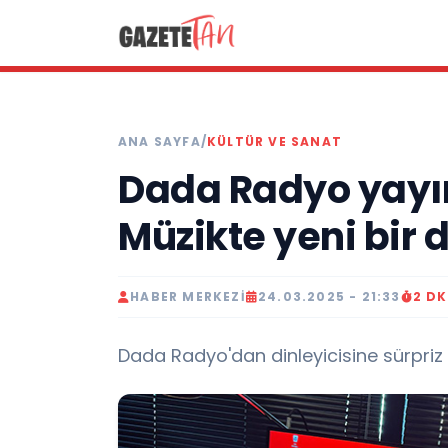
ANA SAYFA
/
KÜLTÜR VE SANAT
Dada Radyo yayın
Müzikte yeni bir 
HABER MERKEZI
24.03.2025 - 21:33
2 D
Dada Radyo'dan dinleyicisine sürpriz 