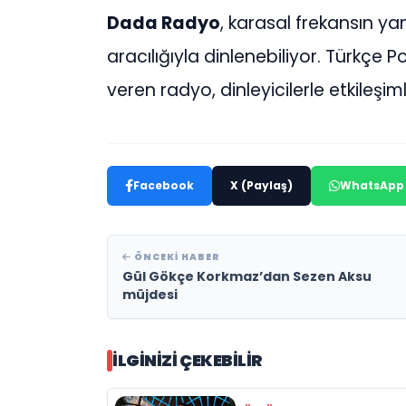
Dada Radyo
, karasal frekansın y
aracılığıyla dinlenebiliyor. Türkçe Po
veren radyo, dinleyicilerle etkileşim
Facebook
X (Paylaş)
WhatsApp
ÖNCEKI HABER
Gül Gökçe Korkmaz’dan Sezen Aksu
müjdesi
İLGINIZI ÇEKEBILIR