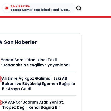
SON DAKIKA
Yonca Samlı ‘dan İkinci Tekli “Donacaksın Sevgilim “ yayımlandı
🔥 Son Haberler
1
Yonca Samlı ‘dan İkinci Tekli
“Donacaksın Sevgilim “ yayımlandı
2
Ali Emre Açıkgöz Galimidi, Eski AB
Bakanı ve Büyükelçi Egemen Bağış ile
Bir Araya Geldi
3
RAVANO: “Bodrum Artık Yeni St.
Tropez Değil, Kendi Başına Bir