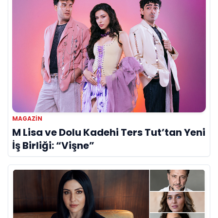
MAGAZİN
M Lisa ve Dolu Kadehi Ters Tut’tan Yeni
İş Birliği: “Vişne”