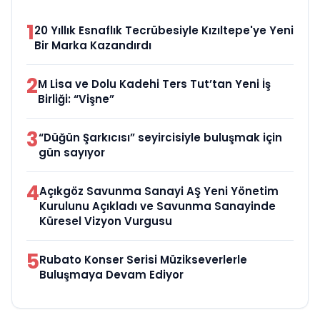
1
20 Yıllık Esnaflık Tecrübesiyle Kızıltepe'ye Yeni
Bir Marka Kazandırdı
2
M Lisa ve Dolu Kadehi Ters Tut’tan Yeni İş
Birliği: “Vişne”
3
“Düğün Şarkıcısı” seyircisiyle buluşmak için
gün sayıyor
4
Açıkgöz Savunma Sanayi AŞ Yeni Yönetim
Kurulunu Açıkladı ve Savunma Sanayinde
Küresel Vizyon Vurgusu
5
Rubato Konser Serisi Müzikseverlerle
Buluşmaya Devam Ediyor