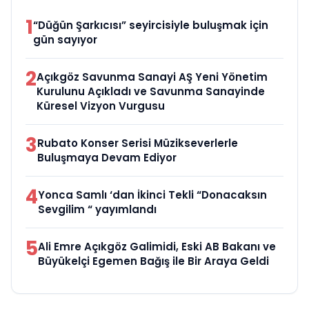
1
“Düğün Şarkıcısı” seyircisiyle buluşmak için
gün sayıyor
2
Açıkgöz Savunma Sanayi AŞ Yeni Yönetim
Kurulunu Açıkladı ve Savunma Sanayinde
Küresel Vizyon Vurgusu
3
Rubato Konser Serisi Müzikseverlerle
Buluşmaya Devam Ediyor
4
Yonca Samlı ‘dan İkinci Tekli “Donacaksın
Sevgilim “ yayımlandı
5
Ali Emre Açıkgöz Galimidi, Eski AB Bakanı ve
Büyükelçi Egemen Bağış ile Bir Araya Geldi