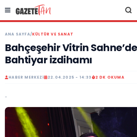
ANA SAYFA
/
KÜLTÜR VE SANAT
Bahçeşehir Vitrin Sahne’de
Bahtiyar izdihamı
HABER MERKEZI
22.04.2025 - 14:33
2 DK OKUMA
..