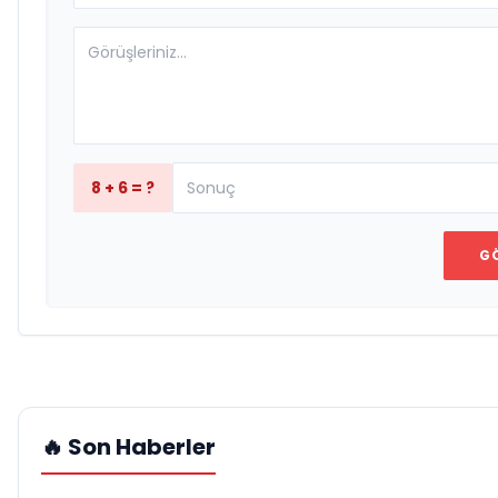
8 + 6 = ?
G
🔥 Son Haberler