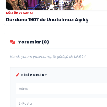
KÜLTÜR VE SANAT
Dürdane 1901’de Unutulmaz Açılış
Yorumlar (0)
Henüz yorum yazılmamış. İlk görüşü siz bildirin!
FIKIR BELIRT