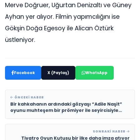
Merve Doğruer, Uğurtan Denizaltı ve Güney
Ayhan yer alıyor. Filmin yapımcılığını ise
Gökşin Doğa Egesoy ile Alican Öztürk
üstleniyor.
Facebook
X (Paylaş)
WhatsApp
ÖNCEKI HABER
Bir kahkahanın ardındaki gözyaşı “Adile Naşit”
oyunu muhteşem bir prömiyer ile seyircisiyle
buluştu…
SONRAKI HABER
Tiyatro Oyun Kutusu bir ilke daha imza atıyor