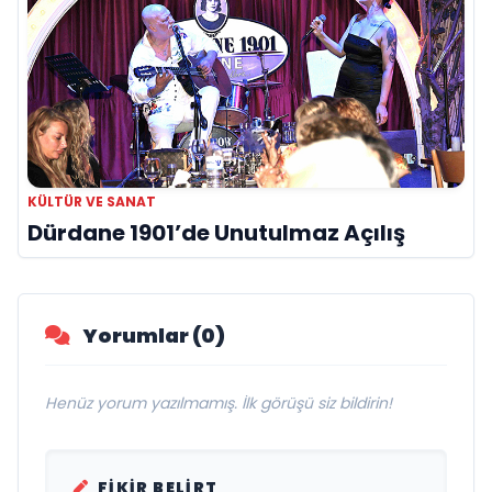
KÜLTÜR VE SANAT
Dürdane 1901’de Unutulmaz Açılış
Yorumlar (0)
Henüz yorum yazılmamış. İlk görüşü siz bildirin!
FIKIR BELIRT