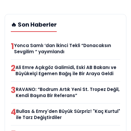
🔥 Son Haberler
1
Yonca Samlı ‘dan İkinci Tekli “Donacaksın
Sevgilim “ yayımlandı
2
Ali Emre Açıkgöz Galimidi, Eski AB Bakanı ve
Büyükelçi Egemen Bağış ile Bir Araya Geldi
3
RAVANO: “Bodrum Artık Yeni St. Tropez Değil,
Kendi Başına Bir Referans”
4
Bullas & Emry'den Büyük Sürpriz! "Kaç Kurtul"
ile Tarz Değiştirdiler