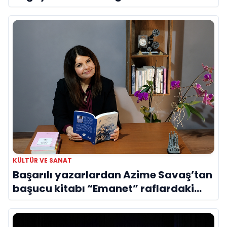
Evreni ‘AVENOİR’
KÜLTÜR VE SANAT
Başarılı yazarlardan Azime Savaş’tan
başucu kitabı “Emanet” raflardaki
yerini aldı