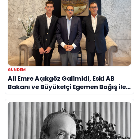
GÜNDEM
Ali Emre Açıkgöz Galimidi, Eski AB
Bakanı ve Büyükelçi Egemen Bağış ile
Bir Araya Geldi