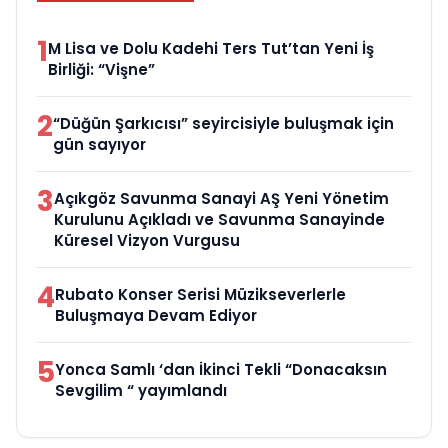
1
M Lisa ve Dolu Kadehi Ters Tut’tan Yeni İş
Birliği: “Vişne”
2
“Düğün Şarkıcısı” seyircisiyle buluşmak için
gün sayıyor
3
Açıkgöz Savunma Sanayi AŞ Yeni Yönetim
Kurulunu Açıkladı ve Savunma Sanayinde
Küresel Vizyon Vurgusu
4
Rubato Konser Serisi Müzikseverlerle
Buluşmaya Devam Ediyor
5
Yonca Samlı ‘dan İkinci Tekli “Donacaksın
Sevgilim “ yayımlandı