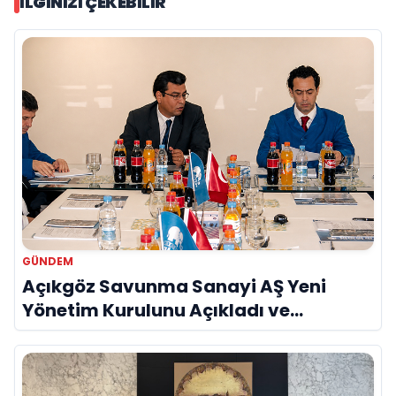
İLGINIZI ÇEKEBILIR
GÜNDEM
Açıkgöz Savunma Sanayi AŞ Yeni
Yönetim Kurulunu Açıkladı ve
Savunma Sanayinde Küresel Vizyon
Vurgusu