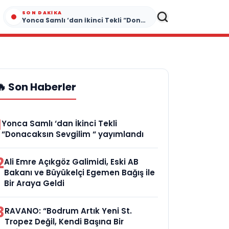
SON DAKIKA
Yonca Samlı ‘dan İkinci Tekli “Donacaksın Sevgilim “ yayımlandı
🔥 Son Haberler
1
Yonca Samlı ‘dan İkinci Tekli
“Donacaksın Sevgilim “ yayımlandı
2
Ali Emre Açıkgöz Galimidi, Eski AB
Bakanı ve Büyükelçi Egemen Bağış ile
Bir Araya Geldi
3
RAVANO: “Bodrum Artık Yeni St.
Tropez Değil, Kendi Başına Bir