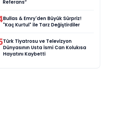
Referans”
4
Bullas & Emry'den Büyük Sürpriz!
"Kaç Kurtul" ile Tarz Değiştirdiler
5
Türk Tiyatrosu ve Televizyon
Dünyasının Usta İsmi Can Kolukısa
Hayatını Kaybetti