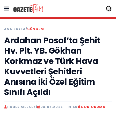
ANA SAYFA
/
GÜNDEM
Ardahan Posof’ta Şehit
Hv. Plt. YB. Gökhan
Korkmaz ve Türk Hava
Kuvvetleri Şehitleri
Anısına İki Özel Eğitim
Sınıfı Açıldı
HABER MERKEZI
08.03.2026 - 14:55
5 DK OKUMA