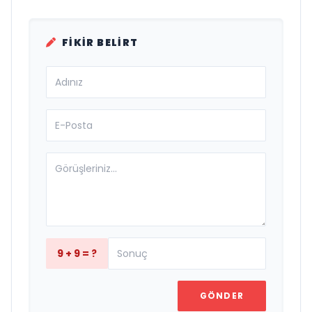
FIKIR BELIRT
9 + 9 = ?
GÖNDER