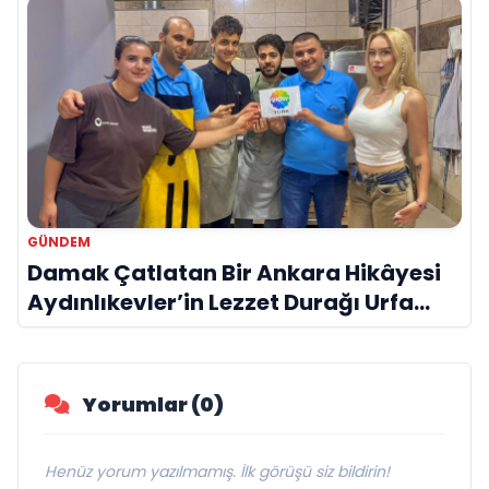
GÜNDEM
Damak Çatlatan Bir Ankara Hikâyesi
Aydınlıkevler’in Lezzet Durağı Urfa
Damak
Yorumlar (0)
Henüz yorum yazılmamış. İlk görüşü siz bildirin!