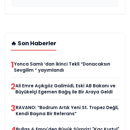
🔥 Son Haberler
1
Yonca Samlı ‘dan İkinci Tekli “Donacaksın
Sevgilim “ yayımlandı
2
Ali Emre Açıkgöz Galimidi, Eski AB Bakanı ve
Büyükelçi Egemen Bağış ile Bir Araya Geldi
3
RAVANO: “Bodrum Artık Yeni St. Tropez Değil,
Kendi Başına Bir Referans”
Bullas & Emry'den Büyük Sürpriz! "Kaç Kurtul"