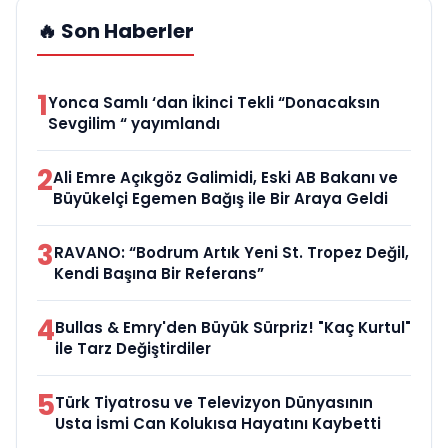
🔥 Son Haberler
1
Yonca Samlı ‘dan İkinci Tekli “Donacaksın
Sevgilim “ yayımlandı
2
Ali Emre Açıkgöz Galimidi, Eski AB Bakanı ve
Büyükelçi Egemen Bağış ile Bir Araya Geldi
3
RAVANO: “Bodrum Artık Yeni St. Tropez Değil,
Kendi Başına Bir Referans”
4
Bullas & Emry'den Büyük Sürpriz! "Kaç Kurtul"
ile Tarz Değiştirdiler
5
Türk Tiyatrosu ve Televizyon Dünyasının
Usta İsmi Can Kolukısa Hayatını Kaybetti