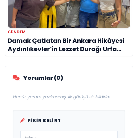
GÜNDEM
Damak Çatlatan Bir Ankara Hikâyesi
Aydınlıkevler’in Lezzet Durağı Urfa
Damak
Yorumlar (0)
Henüz yorum yazılmamış. İlk görüşü siz bildirin!
FIKIR BELIRT